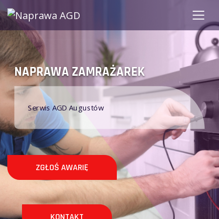
NAPRAWA ZAMRAŻAREK
S
Serwis AGD Augustów
ZGŁOŚ AWARIĘ
KONTAKT